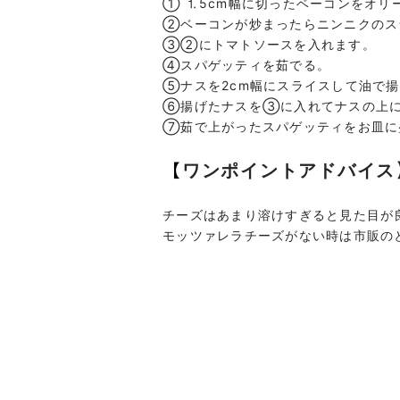
① ⒈5cm幅に切ったベーコンをオリ
②ベーコンが炒まったらニンニクのス
③②にトマトソースを入れます。
④スパゲッティを茹でる。
⑤ナスを2cm幅にスライスして油で
⑥揚げたナスを③に入れてナスの上に
⑦茹で上がったスパゲッティをお皿に
【
ワンポイントアドバイス
チーズはあまり溶けすぎると見た目が
モッツァレラチーズがない時は市販の